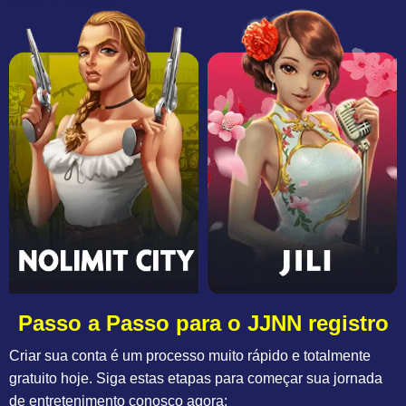
Passo a Passo para o JJNN registro
Criar sua conta é um processo muito rápido e totalmente
gratuito hoje. Siga estas etapas para começar sua jornada
de entretenimento conosco agora: