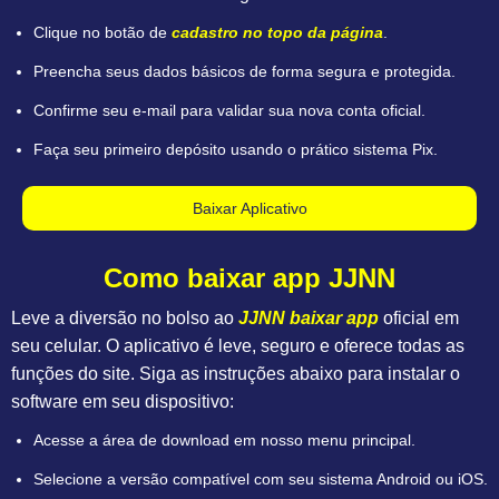
Clique no botão de
cadastro no topo da página
.
Preencha seus dados básicos de forma segura e protegida.
Confirme seu e-mail para validar sua nova conta oficial.
Faça seu primeiro depósito usando o prático sistema Pix.
Baixar Aplicativo
Como baixar app JJNN
Leve a diversão no bolso ao
JJNN
baixar app
oficial em
seu celular. O aplicativo é leve, seguro e oferece todas as
funções do site. Siga as instruções abaixo para instalar o
software em seu dispositivo:
Acesse a área de download em nosso menu principal.
Selecione a versão compatível com seu sistema Android ou iOS.