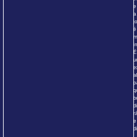
e
a
j
é
m
in
É
u
e
a
p
q
b
d
r
e
d