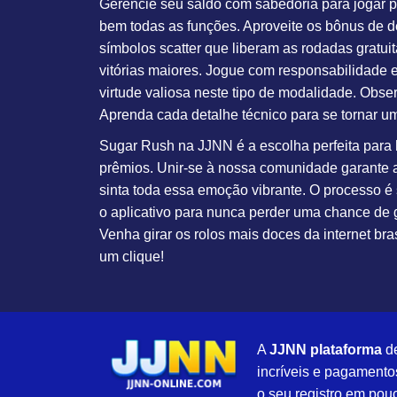
Gerencie seu saldo com sabedoria para jogar
bem todas as funções. Aproveite os bônus de d
símbolos scatter que liberam as rodadas gratui
vitórias maiores. Jogue com responsabilidade e
virtude valiosa neste tipo de modalidade. Obse
Aprenda cada detalhe técnico para se tornar um
Sugar Rush na JJNN é a escolha perfeita para 
prêmios. Unir-se à nossa comunidade garante 
sinta toda essa emoção vibrante. O processo é 
o aplicativo para nunca perder uma chance de g
Venha girar os rolos mais doces da internet bra
um clique!
A
JJNN plataforma
de
incríveis e pagamento
o seu registro em pou