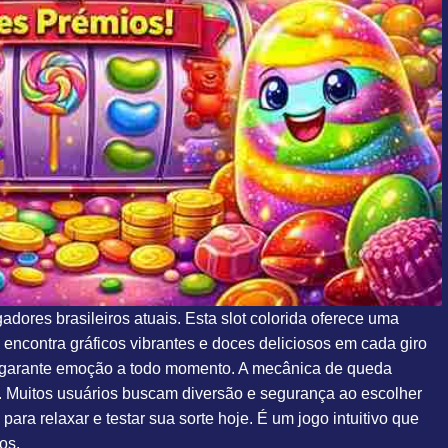
dores brasileiros atuais. Esta slot colorida oferece uma
encontra gráficos vibrantes e doces deliciosos em cada giro
 garante emoção a todo momento. A mecânica de queda
a. Muitos usuários buscam diversão e segurança ao escolher
o para relaxar e testar sua sorte hoje. É um jogo intuitivo que
os.