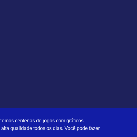
recemos centenas de jogos com gráficos
alta qualidade todos os dias. Você pode fazer