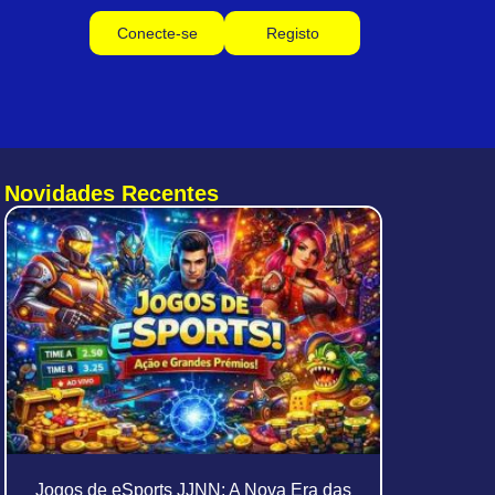
Conecte-se
Registo
Novidades Recentes
Jogos de eSports JJNN: A Nova Era das