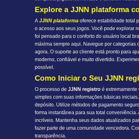
Explore a JJNN plataforma c
A
JJNN plataforma
oferece estabilidade total p
o acesso aos seus jogos. Você pode explorar no
foi pensado para o conforto do usuário local br
máxima sempre aqui. Navegue por categorias o
agora. O suporte ao cliente está pronto para a
moderno, confiável e muito divertido. Experim
possível.
Como Iniciar o Seu JJNN regi
O processo de
JJNN registro
é extremamente v
simples com suas informações básicas iniciais
depósito. Utilize métodos de pagamento seguro
forma instantânea para sua total conveniência
incríveis. Mantenha seus dados atualizados pa
fazer parte de uma comunidade vencedora. Co
transparência.